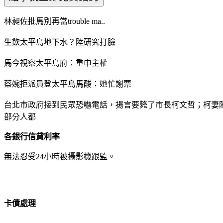
林昶佐批馬別再當trouble ma..
生飲太平島地下水？陸研究打臉
馬今視察太平島府：重申主權
蔡婉拒派員登太平島馬酸：她忙謝票
台北市政府接到民眾恐嚇電話，揚言要斃了市長柯文哲；柯妻陳
部分人都
各銀行信貸利率
無法忍受24小時被攝影機跟監。
卡債處理