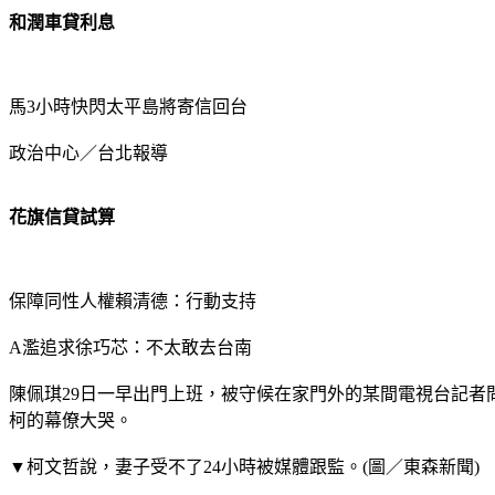
和潤車貸利息
馬3小時快閃太平島將寄信回台
政治中心／台北報導
花旗信貸試算
保障同性人權賴清德：行動支持
A濫追求徐巧芯：不太敢去台南
陳佩琪29日一早出門上班，被守候在家門外的某間電視台記
柯的幕僚大哭。
▼柯文哲說，妻子受不了24小時被媒體跟監。(圖／東森新聞)