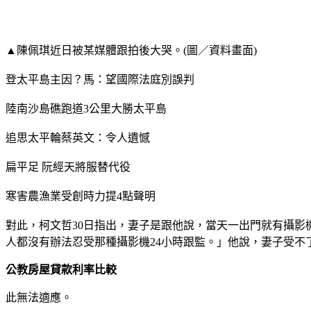
▲陳佩琪近日被某媒體跟拍後大哭。(圖／資料畫面)
登太平島主因？馬：望國際法庭別誤判
陸南沙島礁跑道3公里大勝太平島
追思太平輪蔡英文：令人遺憾
扁平足 阮經天將服替代役
寒害農漁業受創時力提4點聲明
對此，柯文哲30日指出，妻子是跟他說，當天一出門就有攝影
人都沒有辦法忍受那種攝影機24小時跟監。」他說，妻子受不
公教房屋貸款利率比較
此無法適應。