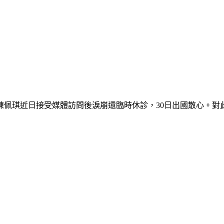
佩琪近日接受媒體訪問後淚崩還臨時休診，30日出國散心。對